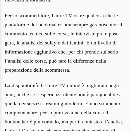
Per lo scommettitore, Unire TV offre qualcosa che le
piattaforme dei bookmaker non sempre garantiscono: il
commento tecnico sulle corse, le interviste pre e post-
gara, le analisi dei sulky e dei fantini. È un livello di
informazione aggiuntivo che, per chi prende sul serio
l’analisi delle corse, può fare la differenza nella
preparazione della scommessa.
La disponibilità di Unire TV online è migliorata negli
anni, anche se l’esperienza utente non è paragonabile a
quella dei servizi streaming moderni. È uno strumento
complementare: per la pura visione della corsa il
bookmaker è più comodo, ma per il contesto e l’analisi,
Unire TV resta una risorsa preziosa che consiglio di