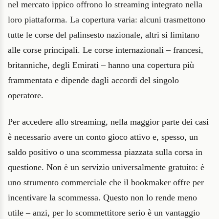
nel mercato ippico offrono lo streaming integrato nella
loro piattaforma. La copertura varia: alcuni trasmettono
tutte le corse del palinsesto nazionale, altri si limitano
alle corse principali. Le corse internazionali – francesi,
britanniche, degli Emirati – hanno una copertura più
frammentata e dipende dagli accordi del singolo
operatore.
Per accedere allo streaming, nella maggior parte dei casi
è necessario avere un conto gioco attivo e, spesso, un
saldo positivo o una scommessa piazzata sulla corsa in
questione. Non è un servizio universalmente gratuito: è
uno strumento commerciale che il bookmaker offre per
incentivare la scommessa. Questo non lo rende meno
utile – anzi, per lo scommettitore serio è un vantaggio