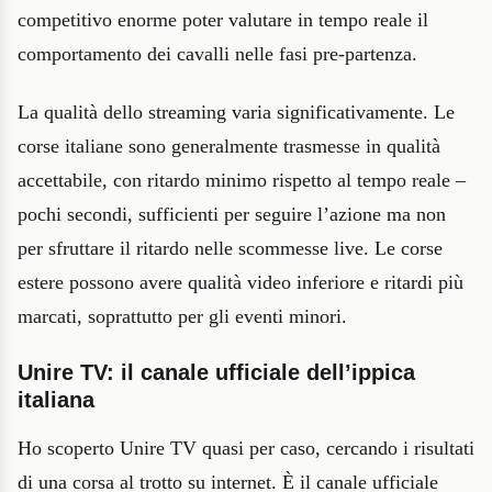
competitivo enorme poter valutare in tempo reale il
comportamento dei cavalli nelle fasi pre-partenza.
La qualità dello streaming varia significativamente. Le
corse italiane sono generalmente trasmesse in qualità
accettabile, con ritardo minimo rispetto al tempo reale –
pochi secondi, sufficienti per seguire l’azione ma non
per sfruttare il ritardo nelle scommesse live. Le corse
estere possono avere qualità video inferiore e ritardi più
marcati, soprattutto per gli eventi minori.
Unire TV: il canale ufficiale dell’ippica
italiana
Ho scoperto Unire TV quasi per caso, cercando i risultati
di una corsa al trotto su internet. È il canale ufficiale