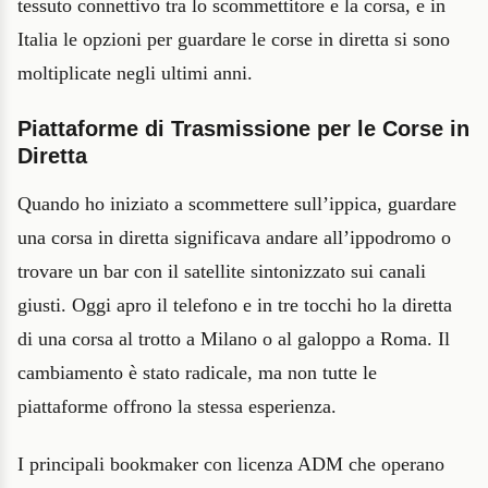
tessuto connettivo tra lo scommettitore e la corsa, e in
Italia le opzioni per guardare le corse in diretta si sono
moltiplicate negli ultimi anni.
Piattaforme di Trasmissione per le Corse in
Diretta
Quando ho iniziato a scommettere sull’ippica, guardare
una corsa in diretta significava andare all’ippodromo o
trovare un bar con il satellite sintonizzato sui canali
giusti. Oggi apro il telefono e in tre tocchi ho la diretta
di una corsa al trotto a Milano o al galoppo a Roma. Il
cambiamento è stato radicale, ma non tutte le
piattaforme offrono la stessa esperienza.
I principali bookmaker con licenza ADM che operano