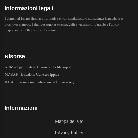
Informazioni legali
I contenuti hanno finalità informativa e non costituiscono consulenza finanziaria o
incentivo al gioco. I dati possono essere soggetti a variazioni. L'utente è l'unico
responsabile delle proprie decisioni.
Risorse
ADM - Agenzia delle Dogane e dei Monopoli
MASAF - Direzione Generale Ippica
IFHA - International Federation of Horseracing
Informazioni
Mappa del sito
Privacy Policy