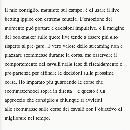
Il mio consiglio, maturato sul campo, è di usare il live
betting ippico con estrema cautela. L’emozione del
momento può portare a decisioni impulsive, e il margine
del bookmaker sulle quote live tende a essere più alto
rispetto al pre-gara. Il vero valore dello streaming non è
piazzare scommesse durante la corsa, ma osservare il
comportamento dei cavalli nella fase di riscaldamento e
pre-partenza per affinare le decisioni sulla prossima
corsa. Ho imparato più guardando le corse che
scommettendoci sopra in diretta – e questo è un
approccio che consiglio a chiunque si avvicini
alle scommesse sulle corse dei cavalli con l’obiettivo di
migliorare nel tempo.