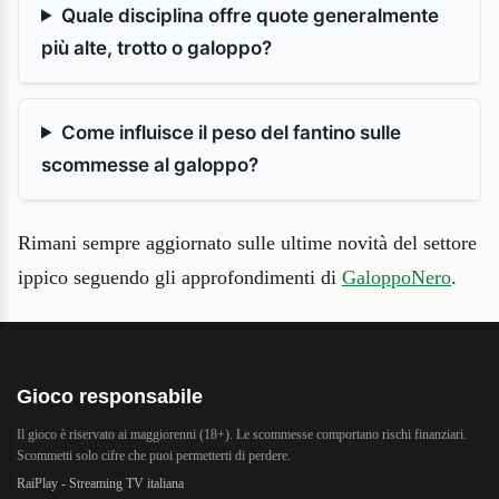
Quale disciplina offre quote generalmente
più alte, trotto o galoppo?
Come influisce il peso del fantino sulle
scommesse al galoppo?
Rimani sempre aggiornato sulle ultime novità del settore
ippico seguendo gli approfondimenti di
GaloppoNero
.
Gioco responsabile
Il gioco è riservato ai maggiorenni (18+). Le scommesse comportano rischi finanziari.
Scommetti solo cifre che puoi permetterti di perdere.
RaiPlay - Streaming TV italiana