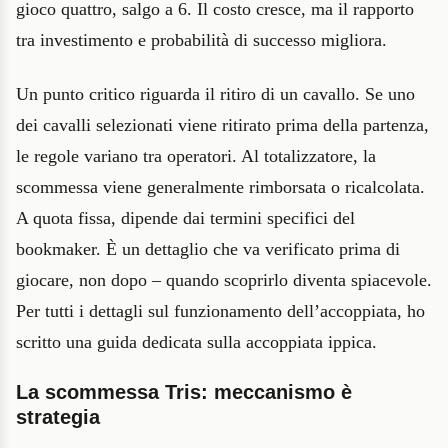
gioco quattro, salgo a 6. Il costo cresce, ma il rapporto
tra investimento e probabilità di successo migliora.
Un punto critico riguarda il ritiro di un cavallo. Se uno
dei cavalli selezionati viene ritirato prima della partenza,
le regole variano tra operatori. Al totalizzatore, la
scommessa viene generalmente rimborsata o ricalcolata.
A quota fissa, dipende dai termini specifici del
bookmaker. È un dettaglio che va verificato prima di
giocare, non dopo – quando scoprirlo diventa spiacevole.
Per tutti i dettagli sul funzionamento dell’accoppiata, ho
scritto una guida dedicata sulla accoppiata ippica.
La scommessa Tris: meccanismo è
strategia