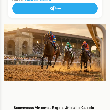
Join
Scommessa Vincente: Regole Ufficiali e Calcolo