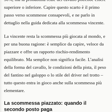
superiore o inferiore. Capire questo scarto è il primo
passo verso scommesse consapevoli, e ne parlo in
dettaglio nella guida dedicata alla scommessa vincente.
La vincente resta la scommessa più giocata al mondo, e
per una buona ragione: è semplice da capire, veloce da
piazzare e offre un rapporto rischio-rendimento
equilibrato. Ma semplice non significa facile. L’analisi
della forma del cavallo, le condizioni della pista, il peso
del fantino nel galoppo o lo stile del driver nel trotto –
tutto questo entra in gioco anche sulla scommessa più
elementare.
La scommessa piazzato: quando il
secondo posto paga