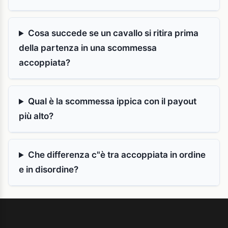
Cosa succede se un cavallo si ritira prima
della partenza in una scommessa
accoppiata?
Qual è la scommessa ippica con il payout
più alto?
Che differenza c"è tra accoppiata in ordine
e in disordine?