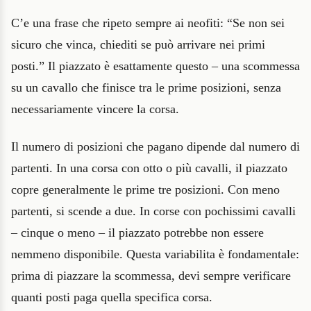
C’e una frase che ripeto sempre ai neofiti: “Se non sei
sicuro che vinca, chiediti se può arrivare nei primi
posti.” Il piazzato è esattamente questo – una scommessa
su un cavallo che finisce tra le prime posizioni, senza
necessariamente vincere la corsa.
Il numero di posizioni che pagano dipende dal numero di
partenti. In una corsa con otto o più cavalli, il piazzato
copre generalmente le prime tre posizioni. Con meno
partenti, si scende a due. In corse con pochissimi cavalli
– cinque o meno – il piazzato potrebbe non essere
nemmeno disponibile. Questa variabilita è fondamentale:
prima di piazzare la scommessa, devi sempre verificare
quanti posti paga quella specifica corsa.