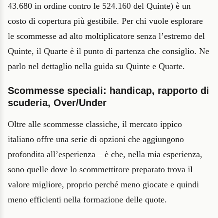
43.680 in ordine contro le 524.160 del Quinte) è un
costo di copertura più gestibile. Per chi vuole esplorare
le scommesse ad alto moltiplicatore senza l’estremo del
Quinte, il Quarte è il punto di partenza che consiglio. Ne
parlo nel dettaglio nella guida su Quinte e Quarte.
Scommesse speciali: handicap, rapporto di
scuderia, Over/Under
Oltre alle scommesse classiche, il mercato ippico
italiano offre una serie di opzioni che aggiungono
profondita all’esperienza – è che, nella mia esperienza,
sono quelle dove lo scommettitore preparato trova il
valore migliore, proprio perché meno giocate e quindi
meno efficienti nella formazione delle quote.