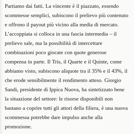
Partiamo dai fatti. La vincente è il piazzato, essendo
scommesse semplici, subiscono il prelievo più contenuto
e offrono il payout più vicino alla media di mercato.
L’accoppiata si colloca in una fascia intermedia – il
prelievo sale, ma la possibilità di intercettare
combinazioni poco giocate con quote generose
compensa in parte. Il Tris, il Quarte e il Quinte, come
abbiamo visto, subiscono aliquote tra il 35% e il 43%, il
che erode sensibilmente il rendimento atteso. Giorgio
Sandi, presidente di Ippica Nuova, ha sintetizzato bene
la situazione del settore: le risorse disponibili non
bastano a coprire tutti gli attori della filiera, è una nuova
scommessa potrebbe dare impulso anche alla
promozione.