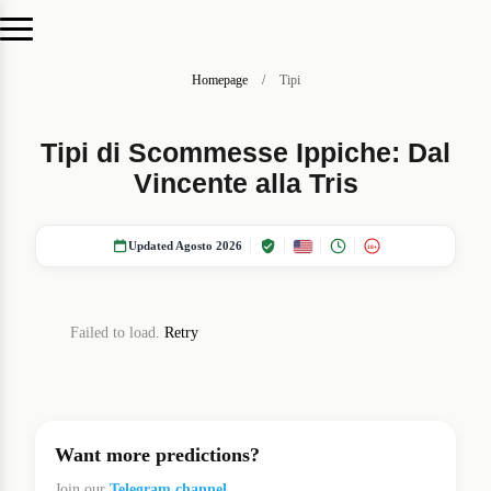
Homepage
/
Tipi
Tipi di Scommesse Ippiche: Dal
Vincente alla Tris
Updated Agosto 2026
18+
Failed to load.
Retry
Want more predictions?
Join our
Telegram channel