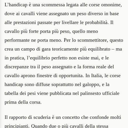
L’handicap è una scommessa legata alle corse omonime,
dove ai cavalli viene assegnato un peso diverso in base
alle prestazioni passate per livellare le probabilità. Il
cavallo più forte porta più peso, quello meno
performante ne porta meno. Per lo scommettitore, questo
crea un campo di gara teoricamente più equilibrato – ma
in pratica, l’equilibrio perfetto non esiste mai, e le
discrepanze tra il peso assegnato e la forma reale del
cavallo aprono finestre di opportunita. In Italia, le corse
handicap sono diffuse soprattutto nel galoppo, e la
tabella dei pesi viene pubblicata nel palinsesto ufficiale
prima della corsa.
Il rapporto di scuderia è un concetto che confonde molti
principianti. Quando due o più cavalli della stessa