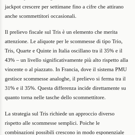
jackpot crescere per settimane fino a cifre che attirano
anche scommettitori occasionali.
Il prelievo fiscale sul Tris è un elemento che merita
attenzione. Le aliquote per le scommesse di tipo Trio,
Tris, Quarte e Quinte in Italia oscillano tra il 35% e il
43% – un livello significativamente più alto rispetto alla
vincente o al piazzato. In Francia, dove il sistema PMU
gestisce scommesse analoghe, il prelievo si ferma tra il
31% e il 35%. Questa differenza incide direttamente su
quanto torna nelle tasche dello scommettitore.
La strategia sul Tris richiede un approccio diverso
rispetto alle scommesse semplici. Poiche le
combinazioni possibili crescono in modo esponenziale