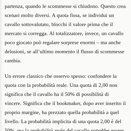
partenza, quando le scommesse si chiudono. Questo crea
scenari molto diversi. A quota fissa, se individui un
cavallo sottovalutato, blocchi il valore prima che il
mercato si corregga. Al totalizzatore, invece, un cavallo
poco giocato può regalare sorprese enormi – ma anche
delusioni, se all’ultimo momento il flusso di scommesse
cambia.
Un errore classico che osservo spesso: confondere la
quota con la probabilità reale. Una quota di 2,00 non
significa che il cavallo ha il 50% di possibilità di
vincere. Significa che il bookmaker, dopo aver inserito il
proprio margine, ha prezzato quella probabilità a quel
livello. La probabilità implicita di una quota 2,00 è del
50%, ma la probabilità reale del cavallo potrebbe essere