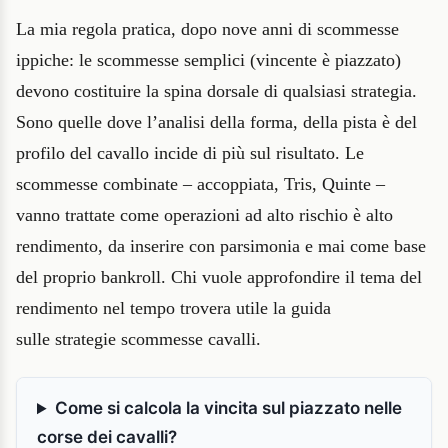
La mia regola pratica, dopo nove anni di scommesse
ippiche: le scommesse semplici (vincente è piazzato)
devono costituire la spina dorsale di qualsiasi strategia.
Sono quelle dove l’analisi della forma, della pista è del
profilo del cavallo incide di più sul risultato. Le
scommesse combinate – accoppiata, Tris, Quinte –
vanno trattate come operazioni ad alto rischio è alto
rendimento, da inserire con parsimonia e mai come base
del proprio bankroll. Chi vuole approfondire il tema del
rendimento nel tempo trovera utile la guida
sulle strategie scommesse cavalli.
Come si calcola la vincita sul piazzato nelle
corse dei cavalli?