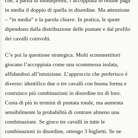
che, a parità di montepremi, l’accoppiata in ordine paga
in media il doppio di quella in disordine. Ma attenzione
– “in media” e la parola chiave. In pratica, le quote
dipendono dalla distribuzione delle puntate e dal profilo
dei cavalli coinvolti.
C’e poi la questione strategica. Molti scommettitori
giocano l’accoppiata come una scommessa isolata,
affidandosi all’intuizione. L’approccio che preferisco è
diverso: identifico due o tre cavalli con buona forma e
costruisco più combinazioni in disordine tra di loro.
Costa di più in termini di puntata totale, ma aumenta
sensibilmente la probabilità di centrare almeno una
combinazione. Se gioco tre cavalli in tutte le
combinazioni in disordine, ottengo 3 biglietti. Se ne