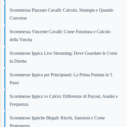
Scommessa Piazzato Cavalli: Calcolo, Strategia e Quando
Conviene
Scommessa Vincente Cavalli: Come Funziona e Calcolo
della Vincita
Scommesse Ippica Live Streaming: Dove Guardare le Corse
in Diretta
Scommesse Ippica per Principianti: La Prima Puntata in 5
Passi
Scommesse Ippica vs Calcio: Differenze di Payout, Analisi e
Frequenza
Scommesse Ippiche Illegali: Rischi, Sanzioni e Come
Proteggersi