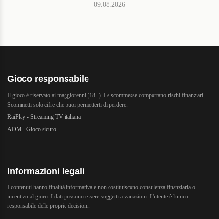
09.08.2026
Gioco responsabile
Il gioco è riservato ai maggiorenni (18+). Le scommesse comportano rischi finanziari.
Scommetti solo cifre che puoi permetterti di perdere.
RaiPlay - Streaming TV italiana
ADM - Gioco sicuro
Informazioni legali
I contenuti hanno finalità informativa e non costituiscono consulenza finanziaria o
incentivo al gioco. I dati possono essere soggetti a variazioni. L'utente è l'unico
responsabile delle proprie decisioni.