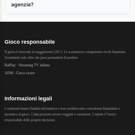
agenzia?
Gioco responsabile
Il gioco è riservato ai maggiorenni (18+). Le scommesse comportano rischi finanziari.
Scommetti solo cifre che puoi permetterti di perdere.
RaiPlay - Streaming TV italiana
ADM - Gioco sicuro
Informazioni legali
I contenuti hanno finalità informativa e non costituiscono consulenza finanziaria o
incentivo al gioco. I dati possono essere soggetti a variazioni. L'utente è l'unico
responsabile delle proprie decisioni.