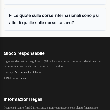
Le quote sulle corse internazionali sono più
alte di quelle sulle corse italiane?
Gioco responsabile
Il gioco è riservato ai maggiorenni (18+). Le scommesse comportano rischi finanziari.
Scommetti solo cifre che puoi permetterti di perdere.
RaiPlay - Streaming TV italiana
ADM - Gioco sicuro
Informazioni legali
I contenuti hanno finalità informativa e non costituiscono consulenza finanziaria o